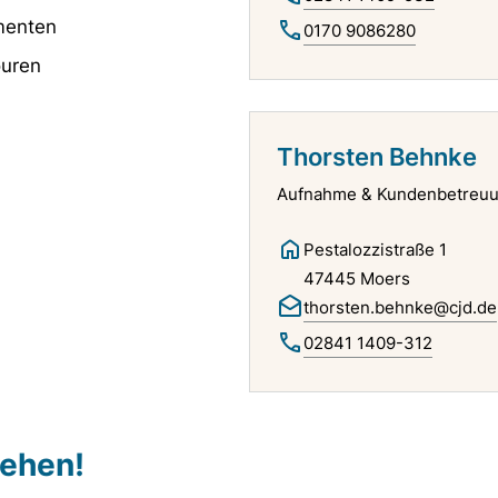
menten
0170 9086280
ouren
Thorsten Behnke
Aufnahme & Kundenbetreu
Pestalozzistraße 1
47445 Moers
thorsten.behnke@cjd.de
02841 1409-312
sehen!