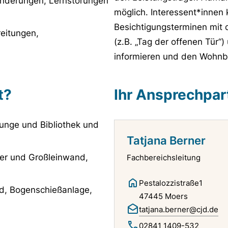
inderungen, Lernstörungen
möglich. Interessent*innen
Besichtigungsterminen mit
eitungen,
(z.B. „Tag der offenen Tür“
informieren und den Wohnbe
t?
Ihr Ansprechpar
Lounge und Bibliothek und
Tatjana Berner
er und Großleinwand,
Fachbereichsleitung
Pestalozzistraße1
ld, Bogenschießanlage,
47445 Moers
tatjana.berner@cjd.de
02841 1409-532